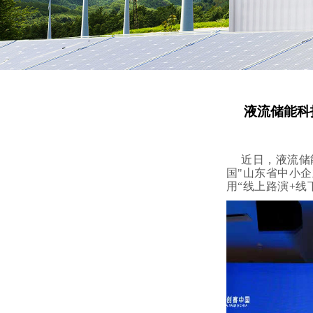
液流储能科
近日，液流储
国"山东省中小
用“线上路演+