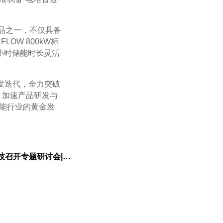
产品之一，不仅具备
OW 800kW标
6小时储能时长灵活
发迭代，全力突破
，加速产品研发与
储能行业的黄金发
会|储能启航-聚焦产品核心，决胜全球市场