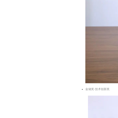
金储奖-技术创新奖