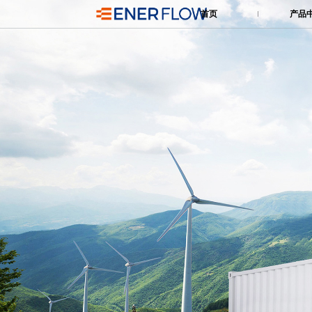
首页
产品