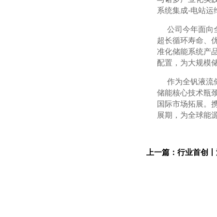
系统集成-电站运
公司今年面向
超长循环寿命、优
准化储能系统产品
配置，为大规模
作为全钒液流
储能核心技术瓶
国际市场拓展。携
展期，为全球能
上一篇：
行业首创丨液流储能科技“电