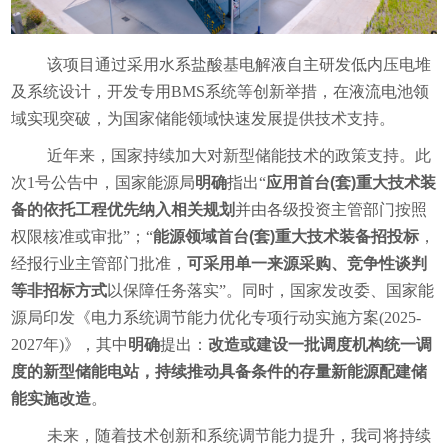
该项目通过采用水系盐酸基电解液自主研发低内压电堆
及系统设计，开发专用BMS系统等创新举措，在液流电池领
域实现突破，为国家储能领域快速发展提供技术支持。
近年来，国家持续加大对新型储能技术的政策支持。此
次1号公告中，国家能源局
明确
指出“
应用首台(套)重大技术装
备的依托工程优先纳入相关规划
并由各级投资主管部门按照
权限核准或审批”；“
能源领域首台(套)重大技术装备招投标
，
经报行业主管部门批准，
可采用单一来源采购、竞争性谈判
等非招标方式
以保障任务落实”。同时，国家发改委、国家能
源局印发《电力系统调节能力优化专项行动实施方案(2025-
2027年)》，其中
明确
提出：
改造或建设一批调度机构统一调
度的新型储能电站，持续推动具备条件的存量新能源配建储
能实施改造
。
未来，随着技术创新和系统调节能力提升，我司将持续