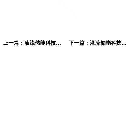
上一篇：
液流储能科技有限公司 2GW全钒液流电池生产线(一期)建设项目（二期工程） 项目调试公示
下一篇：
液流储能科技建设项目入选“国家绿色低碳示范清单”