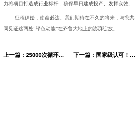
力将项目打造成行业标杆，确保早日建成投产、发挥实效。
征程伊始，使命必达。我们期待在不久的将来，与您共
同见证这两处“绿色动能”在齐鲁大地上的澎湃绽放
。
上一篇：
25000次循环！液流储能科技新一代全钒液流储能系统再获“储能技术创新奖”​
下一篇：
国家级认可！液流储能科技储能系统入选节能降碳技术装备目录