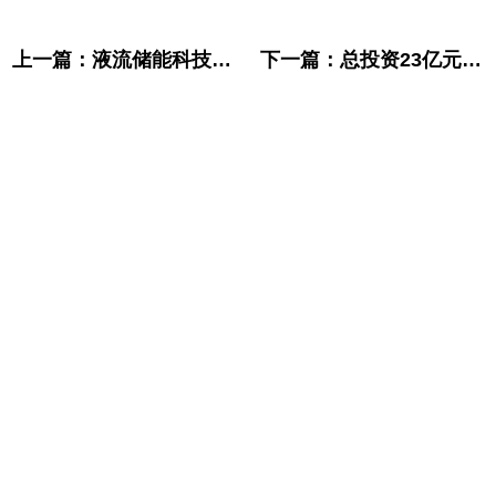
上一篇：
液流储能科技出席潍坊新能源产业会议，推介新一代储能解决方案
下一篇：
总投资23亿元！液流储能科技参建的两大混合储能项目按下“启动键”