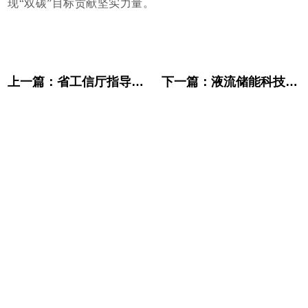
现“双碳”目标贡献坚实力量。
上一篇：
省工信厅指导评选，液流储能科技入选省级“科技创新示范单位”
下一篇：
液流储能科技入选2025中国潜在独角兽企业，稳健发展态势彰显高成长潜力