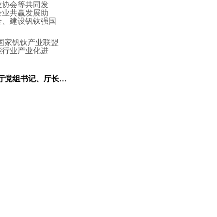
业协会等共同发
企业共赢发展助
全、建设钒钛强国
国家钒钛产业联盟
能行业产业化进
、厅长孙海生一行调研液流储能公司