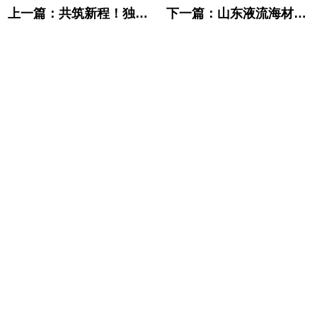
上一篇：
共筑新程！独角鲸能源与天恩能源携手共建山东省最大混合储能电站
下一篇：
山东液流海材料科技有限公司亮相2025中国国际化工展，展示全钒电解液创新实力