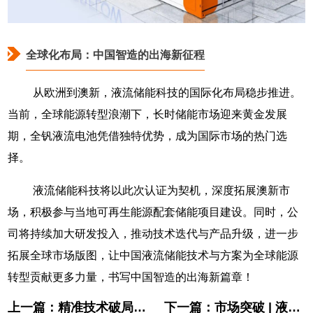
全球化布局：中国智造的出海新征程
从欧洲到澳新，液流储能科技的国际化布局稳步推进。
当前，全球能源转型浪潮下，长时储能市场迎来黄金发展
期，全钒液流电池凭借独特优势，成为国际市场的热门选
择
。
液流储能科技将以此次认证为契机，深度拓展澳新市
场，积极参与当地可再生能源配套储能项目建设。同时，公
司将持续加大研发投入，推动技术迭代与产品升级，进一步
拓展全球市场版图，让中国液流储能技术与方案为全球能源
转型贡献更多力量，书写中国智造的出海新篇章！
上一篇：
精准技术破局｜液流储能科技重磅专利问世，引领SOC检测技术革新
下一篇：
市场突破 | 液流储能科技与澳大利亚EORA Energy签署储能项目合作协议