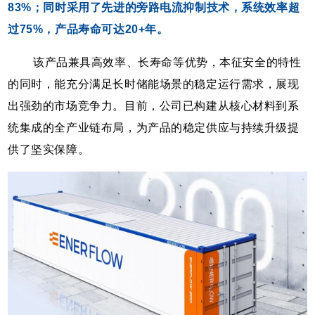
83%；同时采用了先进的旁路电流抑制技术，系统效率超
过75%，产品寿命可达20+年。
该产品兼具高效率、长寿命等优势，
本征安全
的特性
的同时，能充分满足长时储能场景的稳定运行需求，展现
出强劲的市场竞争力。目前，公司已构建从核心材料到系
统集成的全产业链布局，为产品的稳定供应与持续升级提
供了坚实保障。