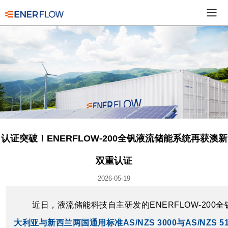
认证突破！ENERFLOW-200全钒液流储能系统再获澳新
双重认证
2026-05-19
近日，
液流储能科技
自主研发的ENERFLOW-200
大利亚与新西兰两国通用标准AS/NZS 3000与AS/NZS 5