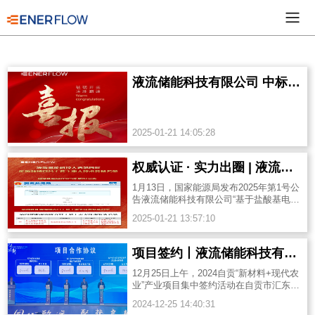
液流储能科技有限公司 中标河南省安阳市林州凤源300MW/1000MWh独立共享新型储能项目
2025-01-21 14:05:28
权威认证 · 实力出圈 | 液流储能科技入选第四批能源领域首台（套）重大技术装备名单！
1月13日，国家能源局发布2025年第1号公
告液流储能科技有限公司“基于盐酸基电解
液的500kwh全钒液流电池储能系统”重要
2025-01-21 13:57:10
科技成果正式列入...
项目签约丨液流储能科技有限公司与自贡市沿滩区政府成功签署战略合作协议
12月25日上午，2024自贡“新材料+现代农
业”产业项目集中签约活动在自贡市汇东大
酒店成功举行，液流储能公司与自贡市沿
2024-12-25 14:40:31
滩区政府共同签订“四...