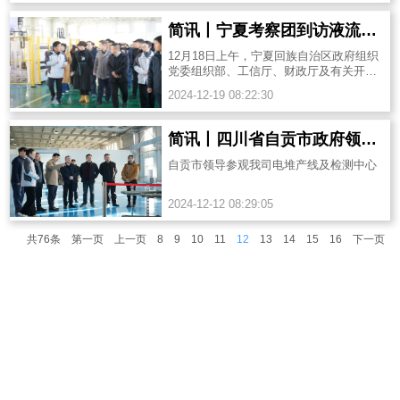
简讯丨宁夏考察团到访液流储能科技有限公司
12月18日上午，宁夏回族自治区政府组织
党委组织部、工信厅、财政厅及有关开发
区等单位一行40余人来潍学习考察，我司
2024-12-19 08:22:30
作为潍坊市新能源重点产业链...
简讯丨四川省自贡市政府领导到访液流储能科技有限公司调研考察
自贡市领导参观我司电堆产线及检测中心
2024-12-12 08:29:05
共76条
第一页
上一页
8
9
10
11
12
13
14
15
16
下一页